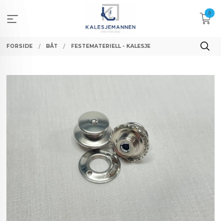
Gå
0
til
innholdet
FORSIDE
BÅT
FESTEMATERIELL - KALESJE