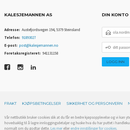
KALESJEMANNEN AS
DIN KONTO
E-
Adresse:
Austefjordsvegen 194, 5379 Steinsland
POSTADRESSE
Telefon:
91893027
DITT
E-post:
post@kalesjemannen.no
PASSORD
Foretaksregisteret:
941131158
FRAKT
KJØPSBETINGELSER
SIKKERHET OG PERSONVERN
Vår nettbutikk bruker cookies slik at du får en bedre kjøpsopplevelse og vi kan yt
hovedsaklig til å lagre innloggingsdetaljer og huske hva du har puttet i handleku
normalt om du godtar dette.
Les mer
eller
endre innstillinger for cookies.