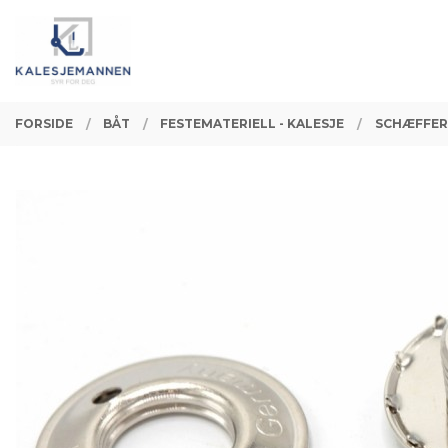
Gå
Lukk
PRODUKTER
til
innholdet
FORSIDE
BÅT
FESTEMATERIELL - KALESJE
SCHÆFFER