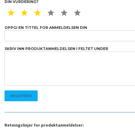
DIN VURDERING?
1 STAR
2 STAR
3 STAR
4 STAR
5 STAR
6 STAR
OPPGI EN TITTEL FOR ANMELDELSEN DIN
SKRIV INN PRODUKTANMELDELSEN I FELTET UNDER
Retningslinjer for produktanmeldelser: