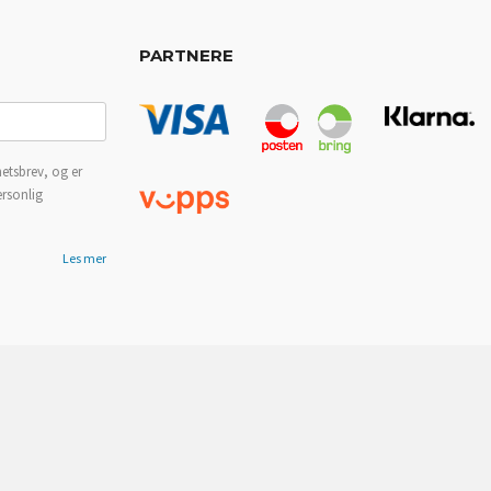
PARTNERE
etsbrev, og er
ersonlig
Les mer