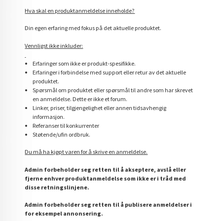
Hva skal en produktanmeldelse inneholde?
Din egen erfaring med fokus på det aktuelle produktet.
Vennligst ikke inkluder:
Erfaringer som ikke er produkt-spesifikke.
Erfaringer i forbindelse med support eller retur av det aktuelle
produktet.
Spørsmål om produktet eller spørsmål til andre som har skrevet
en anmeldelse. Dette er ikke et forum.
Linker, priser, tilgjengelighet eller annen tidsavhengig
informasjon.
Referanser til konkurrenter
Støtende/ufin ordbruk.
Du må ha kjøpt varen for å skrive en anmeldelse.
Admin forbeholder seg retten til å akseptere, avslå eller
fjerne enhver produktanmeldelse som ikke er i tråd med
disse retningslinjene.
Admin forbeholder seg retten til å publisere anmeldelser i
for eksempel annonsering.