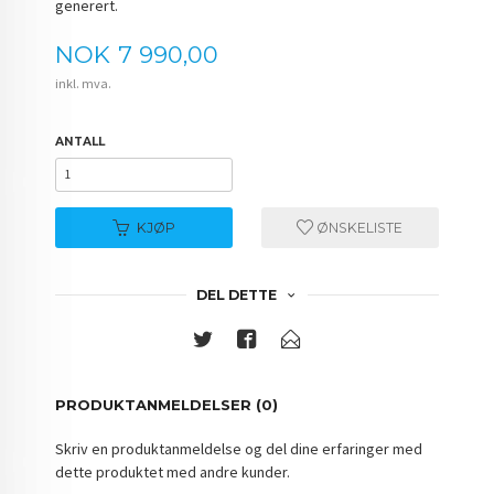
generert.
Pris
NOK
7 990,00
inkl. mva.
ANTALL
KJØP
ØNSKELISTE
DEL DETTE
PRODUKTANMELDELSER (0)
Skriv en produktanmeldelse og del dine erfaringer med
dette produktet med andre kunder.