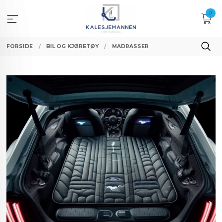
Gå
0
til
innholdet
FORSIDE
BIL OG KJØRETØY
MADRASSER