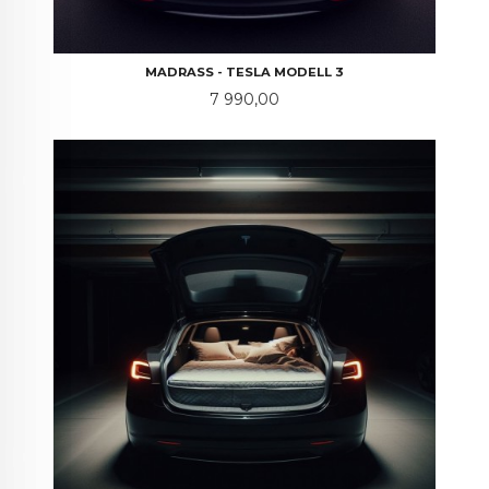
MADRASS - TESLA MODELL 3
Pris
7 990,00