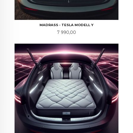
MADRASS - TESLA MODELL Y
Pris
7 990,00