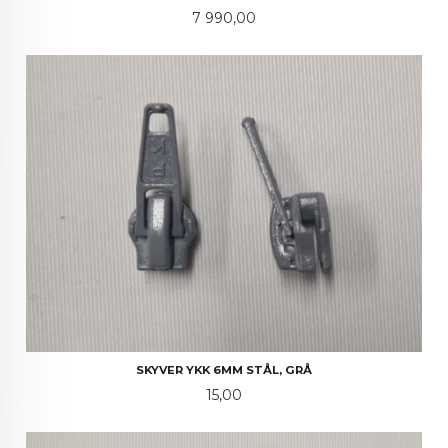
Pris
7 990,00
SKYVER YKK 6MM STÅL, GRÅ
Pris
15,00