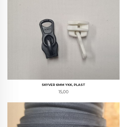
SKYVER 6MM YKK, PLAST
Pris
15,00