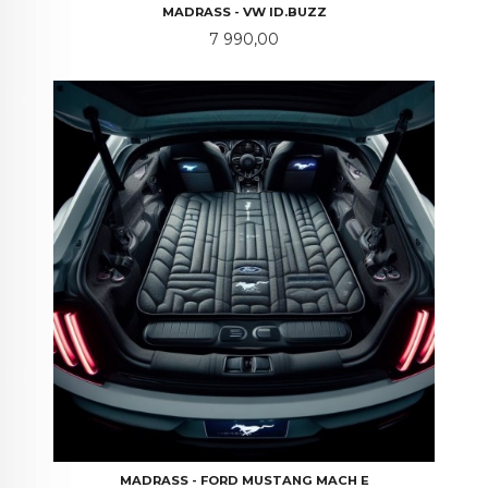
MADRASS - VW ID.BUZZ
Pris
7 990,00
MADRASS - FORD MUSTANG MACH E