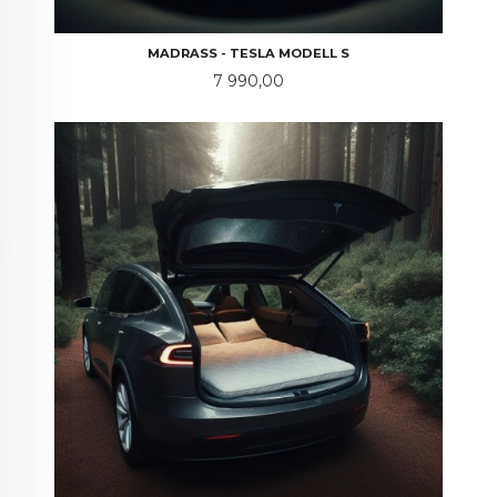
MADRASS - TESLA MODELL S
Pris
7 990,00